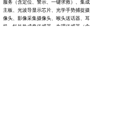
服务（含定位、警示、一键求救）、集成
主板、光波导显示芯片、光学手势捕捉摄
像头、影像采集摄像头、喉头送话器、耳
机、红外热成像传感器、生理传感器（含
脑电和血氧、脉搏、心率监测）距离传感
器、有害气体传感器、通风系统、电池
组、视窗调节机构、头部适应调节机构组
成；实现环境识别、空气检测、应急通
信、智能辅助、指挥调度等功能，让应急
与单兵作战事半功倍。
前一个：
半实物虚拟仿真设备
ꄴ
后一个：
沉浸式VR协同训练台
ꄲ