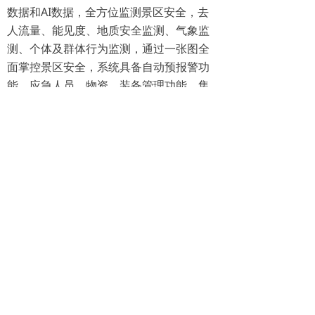
数据和AI数据，全方位监测景区安全，去
人流量、能见度、地质安全监测、气象监
测、个体及群体行为监测，通过一张图全
面掌控景区安全，系统具备自动预报警功
能，应急人员、物资、装备管理功能，集
日常：安全值守、应急预案编制管理、虚
拟仿真推演、模拟演练集训、事故提前预
警、报警，灾发：一键应急、快速响应，
灾中：辅助指挥与决策，灾后统计分析、
事件追溯等功能于一体，利用现代化技术
手段避免或降低灾害损失、确认人民生命
和财产安全。
前一个：
地震应急仿真教学实训系统
ꄴ
后一个：
VR消防虚拟现实仿真训练系统平台
ꄲ