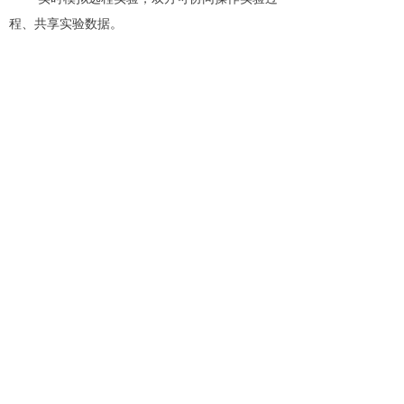
程、共享实验数据。
工业装配实训中，在虚拟实验室中，学生通
过对虚拟发动机的拆装训练，可以在接触到实物
之前，就有感性的认识，避免了直接使用危险用
品的安全问题。
模拟手术训练中，和传统的手术教学相比，
学生在虚拟实验中的操作结果可以直接反应，临
床技能可得到快速提升，同时教师能根据反馈结