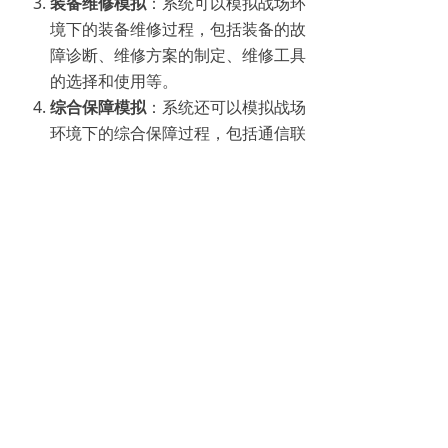
装备维修模拟
：系统可以模拟战场环
境下的装备维修过程，包括装备的故
障诊断、维修方案的制定、维修工具
的选择和使用等。
综合保障模拟
：系统还可以模拟战场
环境下的综合保障过程，包括通信联
络、生活保障、安全防护等。
随着科技的不断发展，战场后勤保障
实训系统也在不断更新和完善。未来，该
系统将更加注重智能化、网络化和集成化
的发展，以提高训练效果和适应未来战场
的新需求，所有内容可根据客户需求二次
定制开发。
前一个：
舰船与装备空间模拟系统
ꄴ
后一个：
防化应急仿真实训系统
ꄲ