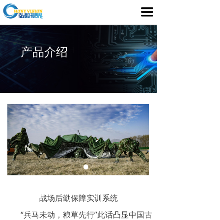
首页
끀
产品介绍
产品介绍
行业应用
媒体中心
服务支持
客户案例
关于我们
战场后勤保障实训系统
“兵马未动，粮草先行”此话凸显中国古