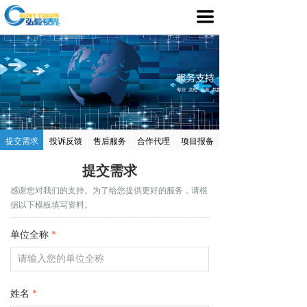
首页
끀
产品介绍
行业应用
媒体中心
服务支持
提交需求
投诉反馈
售后服务
合作代理
项目报备
客户案例
提交需求
感谢您对我们的支持。为了给您提供更好的服务，请根
关于我们
据以下模板填写资料。
单位全称
*
姓名
*